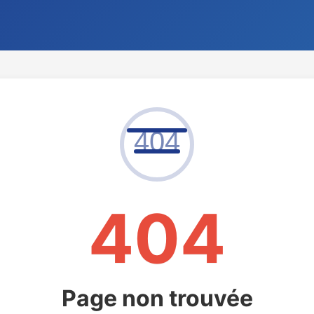
404
404
Page non trouvée