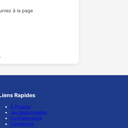
urnez à la page
t
Liens Rapides
À Propos
Jeu Responsable
Confidentialité
Conditions