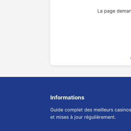
La page demand
Informations
Guide complet des meilleurs casinos 
et mises à jour régulièrement.